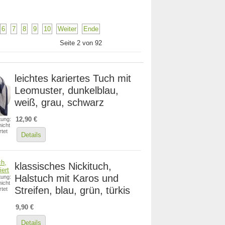
6
7
8
9
10
Weiter
Ende
Seite 2 von 92
leichtes kariertes Tuch mit
Leomuster, dunkelblau,
weiß, grau, schwarz
12,90 €
ung:
icht
tet
Details
klassisches Nickituch,
Halstuch mit Karos und
ung:
icht
Streifen, blau, grün, türkis
tet
9,90 €
Details