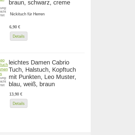
braun, schwarz, creme
ung:
icht
Nickituch für Herren
tet
6,90 €
Details
leichtes Damen Cabrio
Tuch, Halstuch, Kopftuch
mit Punkten, Leo Muster,
ung:
icht
blau, weiß, braun
tet
13,90 €
Details