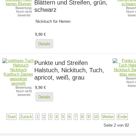
Blättern und Streifen, grün,
Bewertung:
schwarz
Bewert
Noch nicht
Noch n
bewertet
bewer
Nickituch für Herren
9,90 €
Details
Punkte und Streifen
Halstuch, Nickituch, Tuch,
apricot, weiß, grau
Bewert
Noch n
bewer
9,90 €
Bewertung:
Noch nicht
bewertet
Details
Start
Zurück
1
2
3
4
5
6
7
8
9
10
Weiter
Ende
Seite 2 von 92