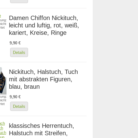
Damen Chiffon Nickituch,
ung:
leicht und luftig, rot, weiß,
icht
tet
kariert, Kreise, Ringe
9,90 €
Details
Nickituch, Halstuch, Tuch
mit abstrakten Figuren,
blau, braun
ung:
9,90 €
icht
tet
Details
klassisches Herrentuch,
Halstuch mit Streifen,