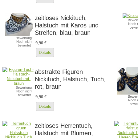
zeitloses Nickituch,
Bewert
Halstuch mit Karos und
Noch n
bewer
Streifen, blau, braun
Bewertung:
Noch nicht
9,90 €
bewertet
Details
abstrakte Figuren
Nickituch, Halstuch, Tuch,
rot, braun
Bewertung:
Noch nicht
bewertet
9,90 €
Bewert
Noch n
bewer
Details
zeitloses Herrentuch,
Halstuch mit Blumen,