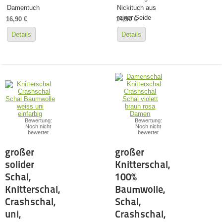
Damentuch
Nickituch aus
reiner Seide
16,90 €
14,90 €
Details
Details
Bewertung:
Bewertung:
Noch nicht
Noch nicht
bewertet
bewertet
großer
großer
solider
Knitterschal,
Schal,
100%
Knitterschal,
Baumwolle,
Crashschal,
Schal,
uni,
Crashschal,