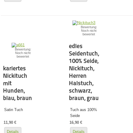
Bewertung:
Noch nicht
bewertet
edles
Bewertung:
Seidentuch,
Noch nicht
bewertet
100% Seide,
kariertes
Nickituch,
Nickituch
Herren
mit
Halstuch,
Hunden,
schwarz,
blau, braun
braun, grau
Satin Tuch
Tuch aus 100%
Seide
11,90 €
16,90 €
Details
Details