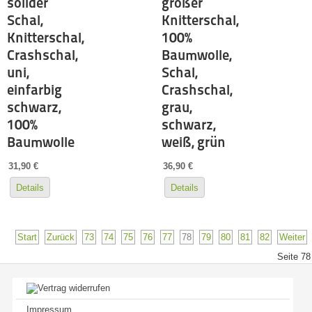
solider
großer
Schal,
Knitterschal,
Knitterschal,
100%
Crashschal,
Baumwolle,
uni,
Schal,
einfarbig
Crashschal,
schwarz,
grau,
100%
schwarz,
Baumwolle
weiß, grün
31,90 €
36,90 €
Details
Details
Start
Zurück
73
74
75
76
77
78
79
80
81
82
Weiter
Seite 78
Impressum