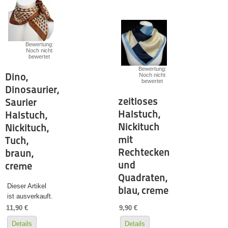
Bewertung:
Noch nicht
bewertet
Bewertung:
Dino,
Noch nicht
bewertet
Dinosaurier,
zeitloses
Saurier
Halstuch,
Halstuch,
Nickituch
Nickituch,
mit
Tuch,
Rechtecken
braun,
und
creme
Quadraten,
Dieser Artikel
blau, creme
ist ausverkauft.
11,90 €
9,90 €
Details
Details