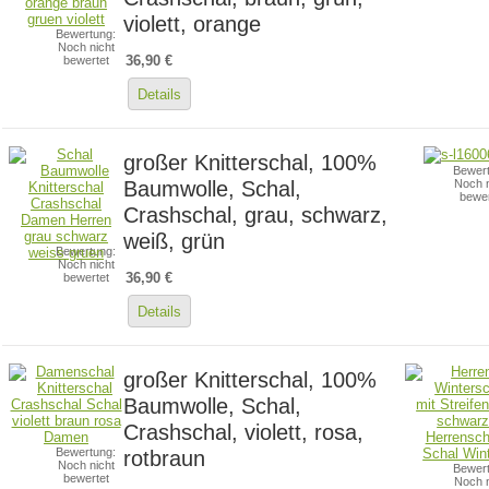
violett, orange
Bewertung:
Noch nicht
36,90 €
bewertet
Details
großer Knitterschal, 100%
Bewert
Baumwolle, Schal,
Noch n
bewer
Crashschal, grau, schwarz,
weiß, grün
Bewertung:
Noch nicht
36,90 €
bewertet
Details
großer Knitterschal, 100%
Baumwolle, Schal,
Crashschal, violett, rosa,
Bewertung:
rotbraun
Noch nicht
Bewert
bewertet
Noch n