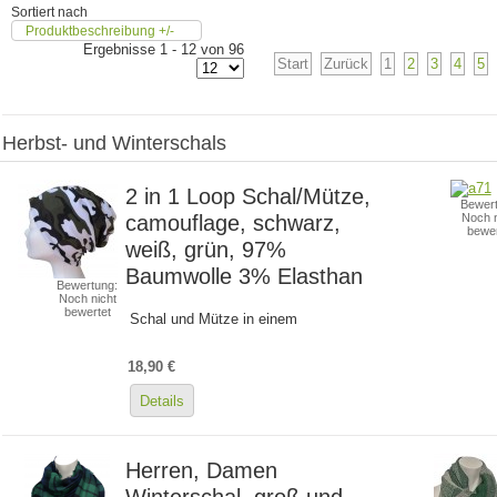
Sortiert nach
Produktbeschreibung +/-
Ergebnisse 1 - 12 von 96
Start
Zurück
1
2
3
4
5
Herbst- und Winterschals
2 in 1 Loop Schal/Mütze,
Bewert
camouflage, schwarz,
Noch n
bewer
weiß, grün, 97%
Baumwolle 3% Elasthan
Bewertung:
Noch nicht
bewertet
Schal und Mütze in einem
18,90 €
Details
Herren, Damen
Winterschal, groß und