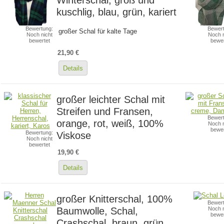
kuschlig, blau, grün, kariert
Bewertung:
Bewert
großer Schal für kalte Tage
Noch nicht
Noch n
bewertet
bewer
21,90 €
Details
großer leichter Schal mit
Streifen und Fransen,
Bewert
orange, rot, weiß, 100%
Noch n
bewer
Bewertung:
Viskose
Noch nicht
bewertet
19,90 €
Details
großer Knitterschal, 100%
Bewert
Baumwolle, Schal,
Noch n
bewer
Crashschal, braun, grün,