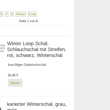
6
7
8
Weiter
Ende
Seite 1 von 8
Winter Loop Schal,
ung:
Schlauchschal mit Streifen,
icht
tet
rot, schwarz, Winterschal
kuschliger Grobstrickschal
16,90 €
Details
karierter Winterschal, grau,
grün