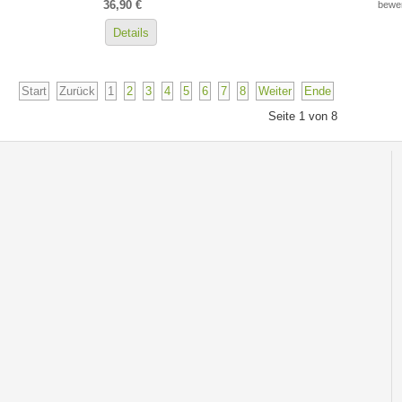
36,90 €
bewer
Details
Start
Zurück
1
2
3
4
5
6
7
8
Weiter
Ende
Seite 1 von 8