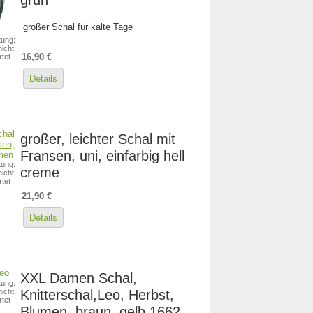
großer Schal für kalte Tage
ung:
icht
16,90 €
tet
Details
großer, leichter Schal mit
Fransen, uni, einfarbig hell
ung:
creme
icht
tet
21,90 €
Details
XXL Damen Schal,
ung:
Knitterschal,Leo, Herbst,
icht
tet
Blumen, braun, gelb 1662