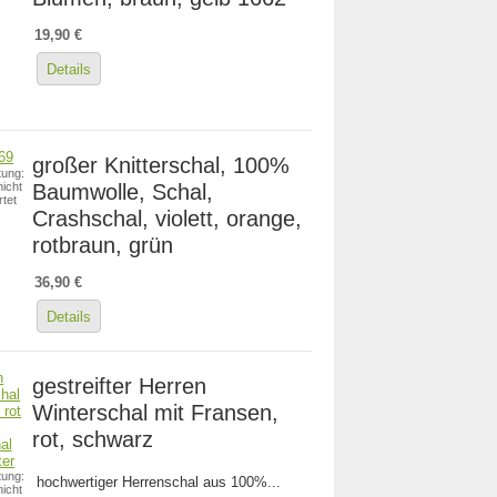
19,90 €
Details
großer Knitterschal, 100%
ung:
Baumwolle, Schal,
icht
tet
Crashschal, violett, orange,
rotbraun, grün
36,90 €
Details
gestreifter Herren
Winterschal mit Fransen,
rot, schwarz
ung:
hochwertiger Herrenschal aus 100%...
icht