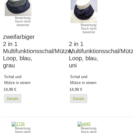
Bewertung:
Noch nicht
bewertet
Bewertung:
Noch nicht
bewertet
zweifarbiger
2 in 1
2 in 1
Multifunktionsschal/Mütze,
Multifunktionsschal/Müt
Loop, blau,
Loop, blau,
grau
uni
Schal und
Schal und
Mütze in einem
Mütze in einem
14,90 €
14,90 €
Details
Details
Bewertung:
Bewertung:
Noch nicht
Noch nicht