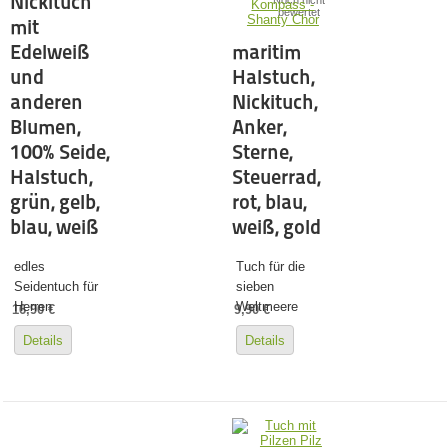
Nickituch
Noch nicht
bewertet
mit
Edelweiß
maritim
und
Halstuch,
anderen
Nickituch,
Blumen,
Anker,
100% Seide,
Sterne,
Halstuch,
Steuerrad,
grün, gelb,
rot, blau,
blau, weiß
weiß, gold
edles
Tuch für die
Seidentuch für
sieben
Herren
Weltmeere
16,90 €
9,90 €
Details
Details