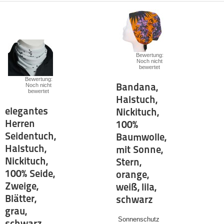
Bewertung:
Noch nicht
bewertet
Bewertung:
Bandana,
Noch nicht
bewertet
Halstuch,
elegantes
Nickituch,
Herren
100%
Seidentuch,
Baumwolle,
Halstuch,
mit Sonne,
Nickituch,
Stern,
100% Seide,
orange,
Zweige,
weiß, lila,
Blätter,
schwarz
grau,
Sonnenschutz
schwarz