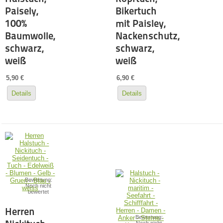
Paisely,
Bikertuch
100%
mit Paisley,
Baumwolle,
Nackenschutz,
schwarz,
schwarz,
weiß
weiß
5,90 €
6,90 €
Details
Details
Bewertung:
Noch nicht
bewertet
Herren
Bewertung: