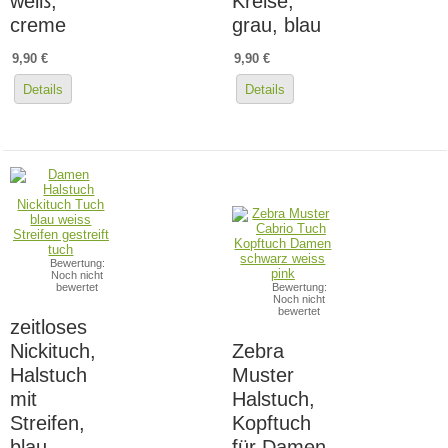
weiß,
Kreise,
creme
grau, blau
9,90 €
9,90 €
Details
Details
Bewertung:
Noch nicht
bewertet
Bewertung:
Noch nicht
bewertet
zeitloses
Nickituch,
Zebra
Halstuch
Muster
mit
Halstuch,
Streifen,
Kopftuch
blau,
für Damen,