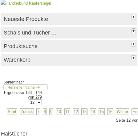
Neueste Produkte
Schals und Tücher ...
Produktsuche
Warenkorb
Sortiert nach
Hersteller Name +/-
Ergebnisse 133 - 144
von 279
Start
Zurück
7
8
9
10
11
12
13
14
15
16
Weiter
En
Seite 12 vo
Halstücher