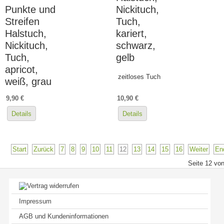
Punkte und
Nickituch,
Streifen
Tuch,
Halstuch,
kariert,
Nickituch,
schwarz,
Tuch,
gelb
apricot,
zeitloses Tuch
weiß, grau
9,90 €
10,90 €
Details
Details
Start
Zurück
7
8
9
10
11
12
13
14
15
16
Weiter
En
Seite 12 vo
Impressum
AGB und Kundeninformationen