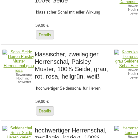
100% Seide
Bewert
Noch n
klassischer Schal mit edler Wirkung
bewer
59,90 €
Details
klassischer, zweilagiger
Herrenschal, Paisley
Muster, 100% Seide, grau,
Bewert
Noch n
Bewertung:
rot, rosa, hellgrün, weiß
bewer
Noch nicht
bewertet
hochwertiger Seidenschal für Herren
59,90 €
Details
hochwertiger Herrenschal,
zweilagig, kariert, 100%
Bewert