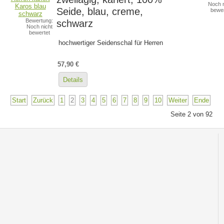
Noch n
Seide, blau, creme,
bewer
Bewertung:
schwarz
Noch nicht
bewertet
hochwertiger Seidenschal für Herren
57,90 €
Details
Start
Zurück
1
2
3
4
5
6
7
8
9
10
Weiter
Ende
Seite 2 von 92