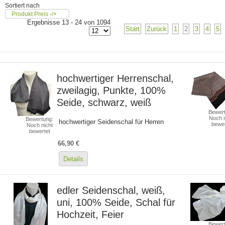
Sortiert nach
Produkt Preis -/+
Ergebnisse 13 - 24 von 1094
Start
Zurück
1
2
3
4
5
hochwertiger Herrenschal,
zweilagig, Punkte, 100%
Seide, schwarz, weiß
Bewert
Noch n
Bewertung:
hochwertiger Seidenschal für Herren
bewer
Noch nicht
bewertet
66,90 €
Details
edler Seidenschal, weiß,
uni, 100% Seide, Schal für
Hochzeit, Feier
Bewert