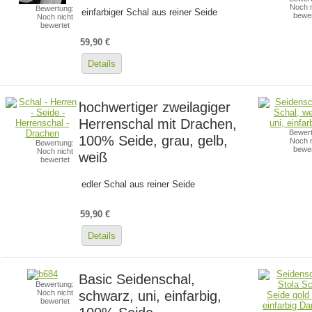
Noch n
Bewertung:
einfarbiger Schal aus reiner Seide
bewer
Noch nicht
bewertet
59,90 €
Details
hochwertiger zweilagiger
Herrenschal mit Drachen,
Bewert
100% Seide, grau, gelb,
Noch n
Bewertung:
bewer
Noch nicht
weiß
bewertet
edler Schal aus reiner Seide
59,90 €
Details
Basic Seidenschal,
Bewertung:
schwarz, uni, einfarbig,
Noch nicht
bewertet