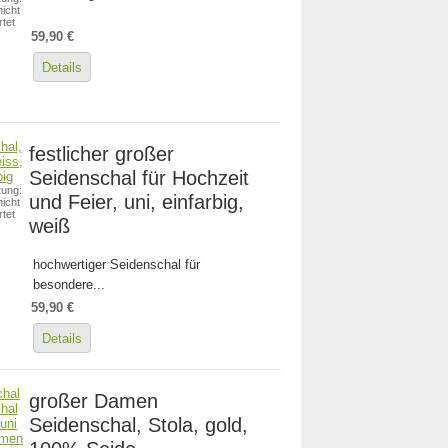
icht
tet
59,90 €
Details
festlicher großer
Seidenschal für Hochzeit
ung:
und Feier, uni, einfarbig,
icht
tet
weiß
hochwertiger Seidenschal für
besondere...
59,90 €
Details
großer Damen
Seidenschal, Stola, gold,