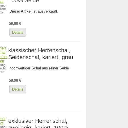
100% Seide
ung:
icht
Dieser Artikel ist ausverkauft.
tet
59,90 €
Details
klassischer Herrenschal,
Seidenschal, kariert, grau
ung:
hochwertiger Schal aus reiner Seide
icht
tet
58,90 €
Details
exklusiver Herrenschal,
zweilagig, kariert, 100%
ung: