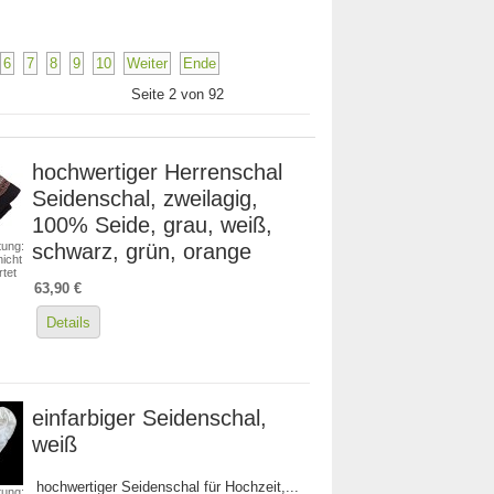
6
7
8
9
10
Weiter
Ende
Seite 2 von 92
hochwertiger Herrenschal
Seidenschal, zweilagig,
100% Seide, grau, weiß,
schwarz, grün, orange
ung:
icht
tet
63,90 €
Details
einfarbiger Seidenschal,
weiß
hochwertiger Seidenschal für Hochzeit,...
ung: