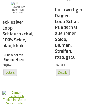
bewertet
Bewertung:
hochwertiger
Noch nicht
bewertet
Damen
Loop Schal,
exklusiver
Rundschal
Loop,
aus reiner
Schlauchschal,
Seide,
100% Seide,
Blumen,
blau, khaki
Streifen,
Rundschal mit
rosa, grau
Blumen, Herzen
und...
34,90 €
34,90 €
Details
Details