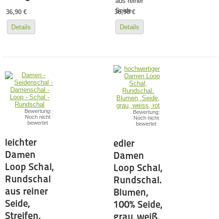
aus reiner
Seide
36,90 €
36,90 €
Details
Details
Bewertung:
Bewertung:
Noch nicht
Noch nicht
bewertet
bewertet
leichter
edler
Damen
Damen
Loop Schal,
Loop Schal,
Rundschal
Rundschal.
aus reiner
Blumen,
Seide,
100% Seide,
Streifen,
grau, weiß,