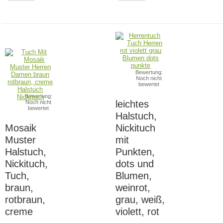
Bewertung:
Noch nicht
bewertet
Bewertung:
leichtes
Noch nicht
bewertet
Halstuch,
Mosaik
Nickituch
Muster
mit
Halstuch,
Punkten,
Nickituch,
dots und
Tuch,
Blumen,
braun,
weinrot,
rotbraun,
grau, weiß,
creme
violett, rot