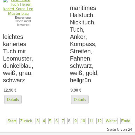
maritimes
Halstuch,
Bewertung:
Nickituch,
Noch nicht
bewertet
Tuch,
leichtes
Anker,
kariertes
Kompass,
Tuch mit
Streifen,
Leomuster,
Fahnen,
dunkelblau,
schwarz,
weiß, grau,
weiß, gold,
schwarz
hellgrün
12,90 €
9,90 €
Details
Details
Start
Zurück
3
4
5
6
7
8
9
10
11
12
Weiter
Ende
Seite 8 von 24