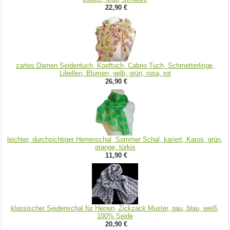
22,90 €
zartes Damen Seidentuch, Kopftuch, Cabrio Tuch, Schmetterlinge,
Libellen, Blumen, gelb, grün, rosa, rot
26,90 €
leichter, durchsichtiger Herrenschal, Sommer Schal, kariert, Karos, grün,
orange, türkis
11,90 €
klassischer Seidenschal für Herren, Zickzack Muster, gau, blau, weiß,
100% Seide
20,90 €