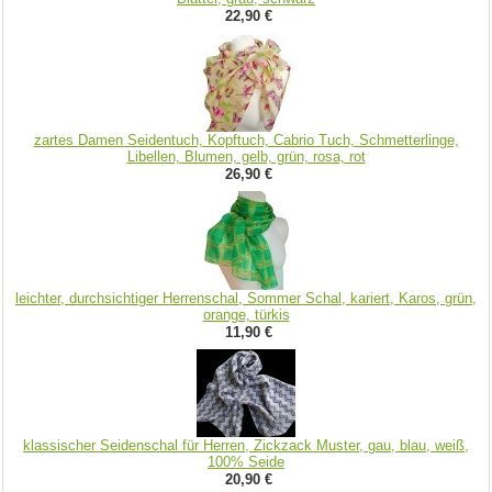
22,90 €
zartes Damen Seidentuch, Kopftuch, Cabrio Tuch, Schmetterlinge,
Libellen, Blumen, gelb, grün, rosa, rot
26,90 €
leichter, durchsichtiger Herrenschal, Sommer Schal, kariert, Karos, grün,
orange, türkis
11,90 €
klassischer Seidenschal für Herren, Zickzack Muster, gau, blau, weiß,
100% Seide
20,90 €