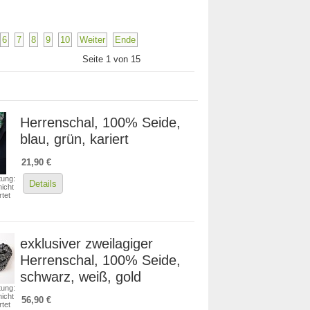
6
7
8
9
10
Weiter
Ende
Seite 1 von 15
Herrenschal, 100% Seide,
blau, grün, kariert
21,90 €
ung:
Details
icht
tet
exklusiver zweilagiger
Herrenschal, 100% Seide,
schwarz, weiß, gold
ung:
icht
56,90 €
tet