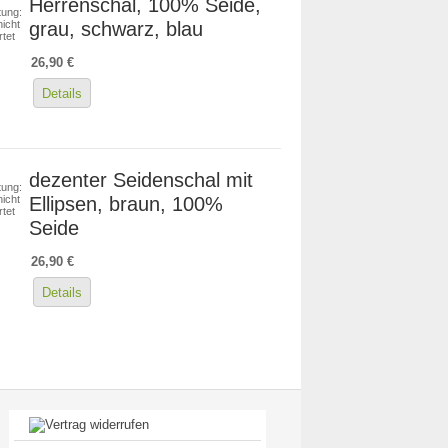
Herrenschal, 100% Seide,
ung:
grau, schwarz, blau
icht
tet
26,90 €
Details
dezenter Seidenschal mit
ung:
Ellipsen, braun, 100%
icht
tet
Seide
26,90 €
Details