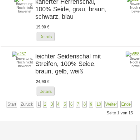
karierter Herrenschal,
Bewertung:
Bewert
100% Seide, grau, braun,
Noch nicht
Noch n
bewertet
bewer
schwarz, blau
19,90 €
Details
leichter Seidenschal mit
Bewertung:
Bewert
Streifen, 100% Seide,
Noch nicht
Noch n
bewertet
bewer
braun, gelb, weiß
24,90 €
Details
Start
Zurück
1
2
3
4
5
6
7
8
9
10
Weiter
Ende
Seite 1 von 15