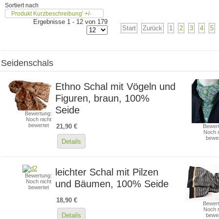
Sortiert nach
Produkt Kurzbeschreibung' +/-
Ergebnisse 1 - 12 von 179
Start
Zurück
1
2
3
4
5
Seidenschals
Ethno Schal mit Vögeln und
Figuren, braun, 100%
Seide
Bewertung:
Noch nicht
bewertet
21,90 €
Bewert
Noch n
bewer
Details
leichter Schal mit Pilzen
Bewertung:
und Bäumen, 100% Seide
Noch nicht
bewertet
18,90 €
Bewert
Noch n
Details
bewer