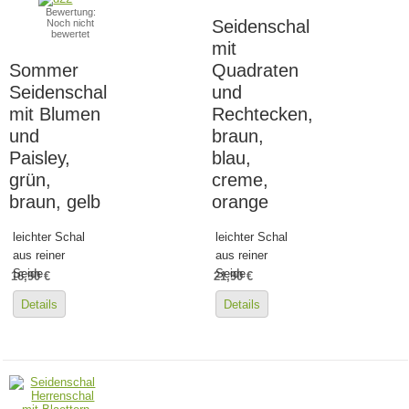
Bewertung:
Seidenschal
Noch nicht
bewertet
mit
Sommer
Quadraten
Seidenschal
und
mit Blumen
Rechtecken,
und
braun,
Paisley,
blau,
grün,
creme,
braun, gelb
orange
leichter Schal
leichter Schal
aus reiner
aus reiner
Seide
Seide
16,90 €
21,90 €
Details
Details