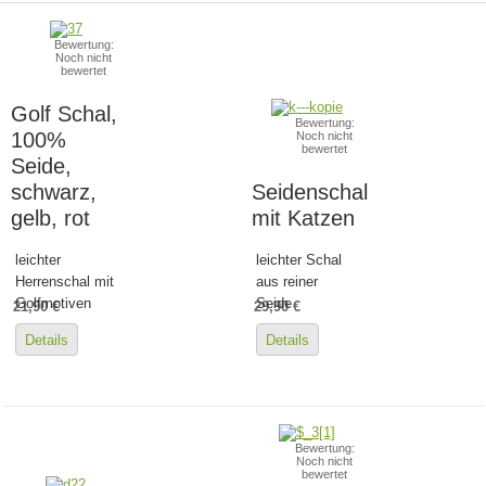
Bewertung:
Noch nicht
bewertet
Golf Schal,
Bewertung:
100%
Noch nicht
bewertet
Seide,
schwarz,
Seidenschal
gelb, rot
mit Katzen
leichter
leichter Schal
Herrenschal mit
aus reiner
Golfmotiven
Seide
21,90 €
29,90 €
Details
Details
Bewertung:
Noch nicht
bewertet