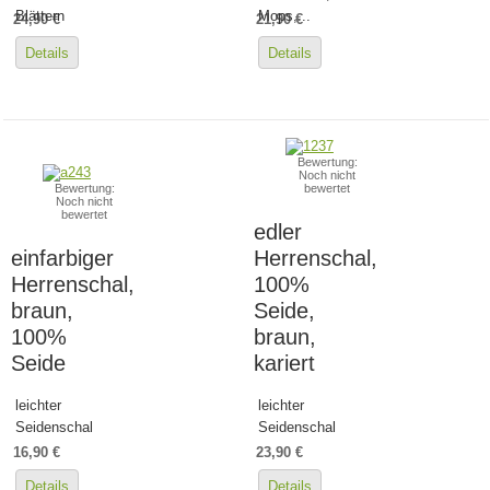
Blättern
Mops,...
24,90 €
21,90 €
Details
Details
Bewertung:
Noch nicht
Bewertung:
bewertet
Noch nicht
bewertet
edler
einfarbiger
Herrenschal,
Herrenschal,
100%
braun,
Seide,
100%
braun,
Seide
kariert
leichter
leichter
Seidenschal
Seidenschal
16,90 €
23,90 €
Details
Details