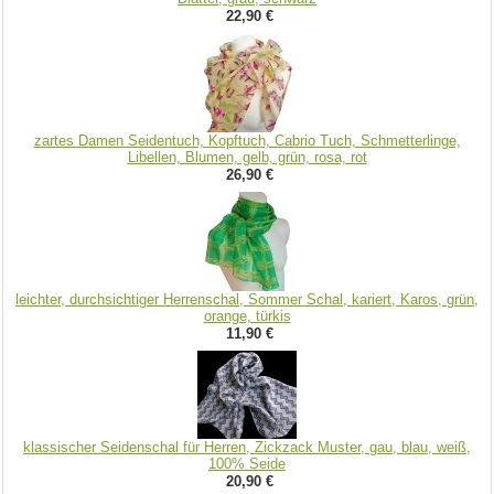
22,90 €
zartes Damen Seidentuch, Kopftuch, Cabrio Tuch, Schmetterlinge,
Libellen, Blumen, gelb, grün, rosa, rot
26,90 €
leichter, durchsichtiger Herrenschal, Sommer Schal, kariert, Karos, grün,
orange, türkis
11,90 €
klassischer Seidenschal für Herren, Zickzack Muster, gau, blau, weiß,
100% Seide
20,90 €