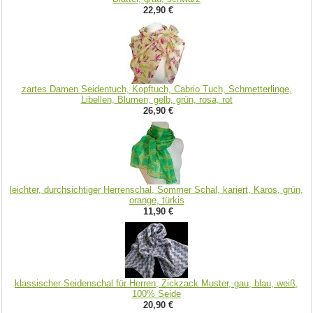
22,90 €
zartes Damen Seidentuch, Kopftuch, Cabrio Tuch, Schmetterlinge,
Libellen, Blumen, gelb, grün, rosa, rot
26,90 €
leichter, durchsichtiger Herrenschal, Sommer Schal, kariert, Karos, grün,
orange, türkis
11,90 €
klassischer Seidenschal für Herren, Zickzack Muster, gau, blau, weiß,
100% Seide
20,90 €