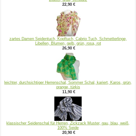
22,90 €
zartes Damen Seidentuch, Kopftuch, Cabrio Tuch, Schmetterlinge,
Libellen, Blumen, gelb, grün, rosa, rot
26,90 €
leichter, durchsichtiger Herrenschal, Sommer Schal, kariert, Karos, grün,
orange, türkis
11,90 €
klassischer Seidenschal für Herren, Zickzack Muster, gau, blau, weiß,
100% Seide
20,90 €