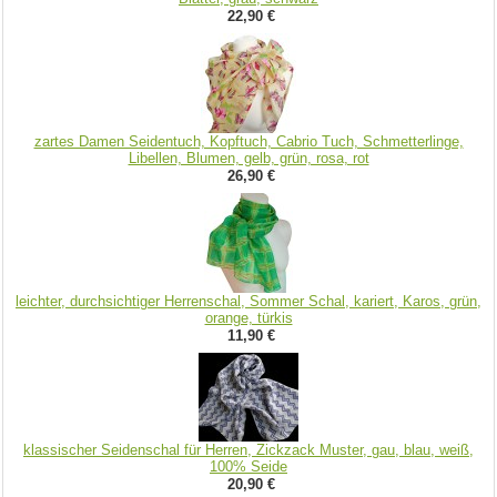
22,90 €
zartes Damen Seidentuch, Kopftuch, Cabrio Tuch, Schmetterlinge,
Libellen, Blumen, gelb, grün, rosa, rot
26,90 €
leichter, durchsichtiger Herrenschal, Sommer Schal, kariert, Karos, grün,
orange, türkis
11,90 €
klassischer Seidenschal für Herren, Zickzack Muster, gau, blau, weiß,
100% Seide
20,90 €