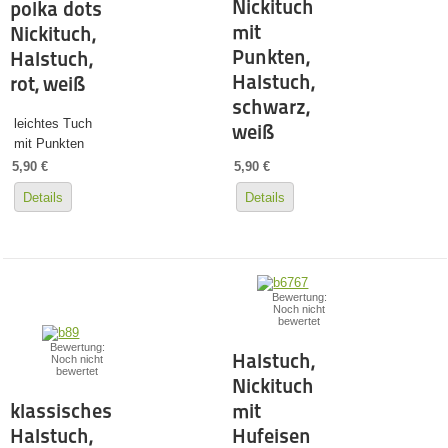
Nickituch
polka dots
mit
Nickituch,
Punkten,
Halstuch,
Halstuch,
rot, weiß
schwarz,
leichtes Tuch
weiß
mit Punkten
5,90 €
5,90 €
Details
Details
Bewertung:
Noch nicht
bewertet
Bewertung:
Halstuch,
Noch nicht
bewertet
Nickituch
klassisches
mit
Halstuch,
Hufeisen