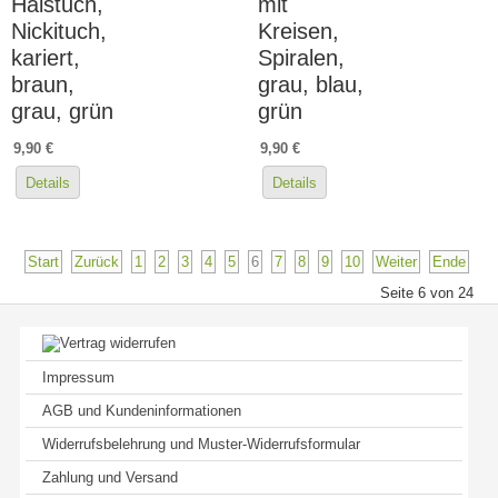
Halstuch,
mit
Nickituch,
Kreisen,
kariert,
Spiralen,
braun,
grau, blau,
grau, grün
grün
9,90 €
9,90 €
Details
Details
Start
Zurück
1
2
3
4
5
6
7
8
9
10
Weiter
Ende
Seite 6 von 24
Impressum
AGB und Kundeninformationen
Widerrufsbelehrung und Muster-Widerrufsformular
Zahlung und Versand