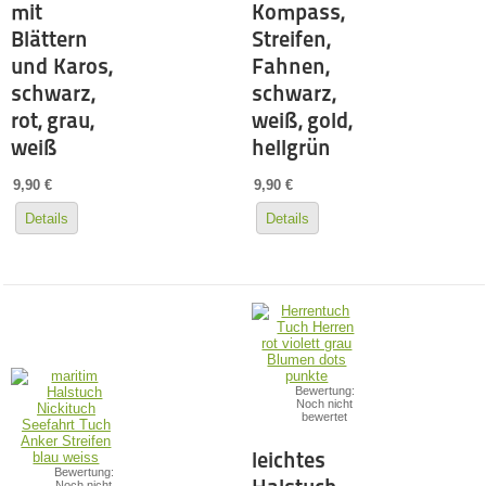
mit
Kompass,
Blättern
Streifen,
und Karos,
Fahnen,
schwarz,
schwarz,
rot, grau,
weiß, gold,
weiß
hellgrün
9,90 €
9,90 €
Details
Details
Bewertung:
Noch nicht
bewertet
leichtes
Bewertung:
Noch nicht