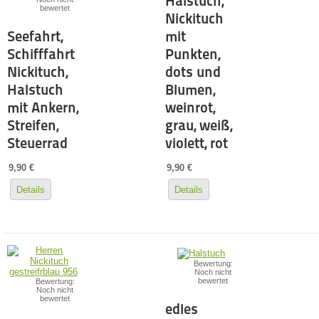
Halstuch,
bewertet
Nickituch
Seefahrt,
mit
Schifffahrt
Punkten,
Nickituch,
dots und
Halstuch
Blumen,
mit Ankern,
weinrot,
Streifen,
grau, weiß,
Steuerrad
violett, rot
9,90 €
9,90 €
Details
Details
Bewertung:
Noch nicht
bewertet
Bewertung:
Noch nicht
bewertet
edles