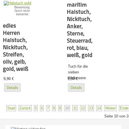
maritim
Bewertung:
Halstuch,
Noch nicht
bewertet
Nickituch,
edles
Anker,
Herren
Sterne,
Halstuch,
Steuerrad,
Nickituch,
rot, blau,
Streifen,
weiß, gold
oliv, gelb,
Tuch für die
gold, weiß
sieben
Weltmeere
9,90 €
9,90 €
Details
Details
Start
Zurück
5
6
7
8
9
10
11
12
13
14
Weiter
Ende
Seite 10 von 2