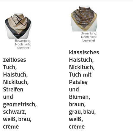
Bewertung:
Noch nicht
bewertet
Bewertung:
Noch nicht
bewertet
klassisches
zeitloses
Halstuch,
Tuch,
Nickituch,
Halstuch,
Tuch mit
Nickituch,
Paisley
Streifen
und
und
Blumen,
geometrisch,
braun,
schwarz,
grau, blau,
weiß, brau,
weiß,
creme
creme