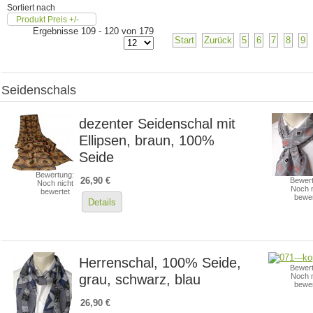
Sortiert nach
Produkt Preis +/-
Ergebnisse 109 - 120 von 179
Start
Zurück
5
6
7
8
9
Seidenschals
dezenter Seidenschal mit
Ellipsen, braun, 100%
Seide
Bewertung:
26,90 €
Bewert
Noch nicht
Noch n
bewertet
bewer
Details
Herrenschal, 100% Seide,
Bewert
grau, schwarz, blau
Noch n
bewer
26,90 €