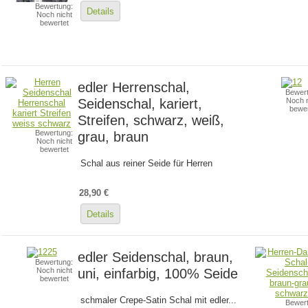
Bewertung:
Details
Noch nicht
bewertet
edler Herrenschal,
Bewert
Seidenschal, kariert,
Noch n
bewer
Streifen, schwarz, weiß,
Bewertung:
grau, braun
Noch nicht
bewertet
Schal aus reiner Seide für Herren
28,90 €
Details
edler Seidenschal, braun,
Bewertung:
uni, einfarbig, 100% Seide
Noch nicht
bewertet
schmaler Crepe-Satin Schal mit edler...
Bewert