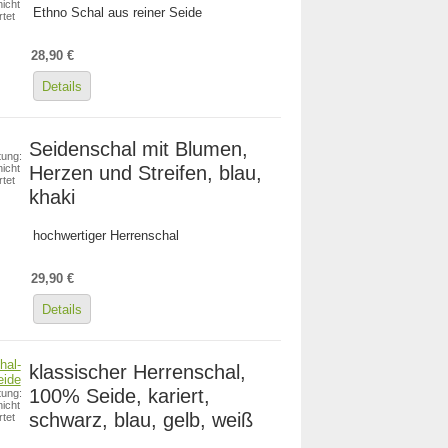
icht
Ethno Schal aus reiner Seide
tet
28,90 €
Details
Seidenschal mit Blumen,
ung:
Herzen und Streifen, blau,
icht
tet
khaki
hochwertiger Herrenschal
29,90 €
Details
klassischer Herrenschal,
100% Seide, kariert,
ung:
icht
schwarz, blau, gelb, weiß
tet