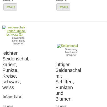
Details
Details
Bewertung:
Noch nicht
bewertet
Bewertung:
leichter
Noch nicht
bewertet
Seidenschal,
kariert,
luftiger
Punkte,
Seidenschal
Kreise,
mit
schwarz,
Schiffen,
weiss
Punkten
und
luftiger Schal
Blumen
16,90 €
16,90 €