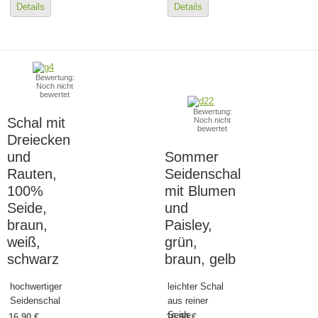
Details
Details
Bewertung:
Noch nicht
bewertet
Bewertung:
Schal mit
Noch nicht
bewertet
Dreiecken
und
Sommer
Rauten,
Seidenschal
100%
mit Blumen
Seide,
und
braun,
Paisley,
weiß,
grün,
schwarz
braun, gelb
hochwertiger
leichter Schal
Seidenschal
aus reiner
Seide
16,90 €
16,90 €