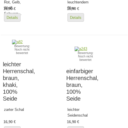
Rot, Gelb,
leuchtendem
Weiß,
Blau
16,90 €
16,90 €
Schwarz...
Details
Details
Bewertung:
Noch nicht
bewertet
Bewertung:
Noch nicht
bewertet
leichter
Herrenschal,
einfarbiger
braun,
Herrenschal,
khaki,
braun,
100%
100%
Seide
Seide
zarter Schal
leichter
Seidenschal
16,90 €
16,90 €