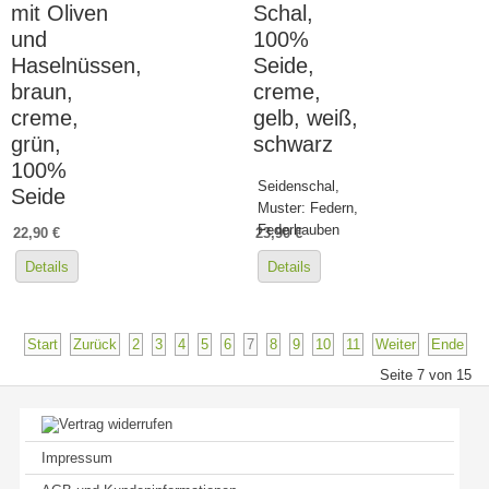
mit Oliven
Schal,
und
100%
Haselnüssen,
Seide,
braun,
creme,
creme,
gelb, weiß,
grün,
schwarz
100%
Seidenschal,
Seide
Muster: Federn,
Federhauben
22,90 €
23,90 €
Details
Details
Start
Zurück
2
3
4
5
6
7
8
9
10
11
Weiter
Ende
Seite 7 von 15
Impressum