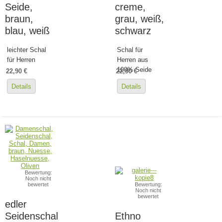
Seide,
creme,
braun,
grau, weiß,
blau, weiß
schwarz
leichter Schal
Schal für
für Herren
Herren aus
100% Seide
22,90 €
22,90 €
Details
Details
Bewertung:
Noch nicht
bewertet
Bewertung:
Noch nicht
bewertet
edler
Seidenschal
Ethno