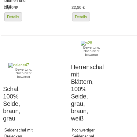
Blumen und
Blättern
22,90 €
22,90 €
Details
Details
Bewertung:
Noch nicht
bewertet
Herrenschal
Bewertung:
mit
Noch nicht
bewertet
Blättern,
Schal,
100%
100%
Seide,
Seide,
grau,
braun,
braun,
grau
weiß
Seidenschal mit
hochwertiger
Dreiecken...
Seidenschal